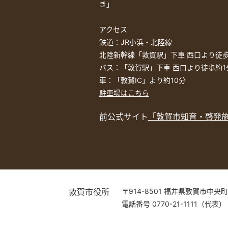
き」
アクセス
鉄道：JR小浜・北陸線
北陸新幹線「敦賀駅」下車 西口より徒歩
バス：「敦賀駅」下車 西口より徒歩約1
車：「敦賀IC」より約10分
駐車場はこちら
前公式サイト
「敦賀市知育・啓発
敦賀市役所
〒914-8501 福井県敦賀市中央町
電話番号 0770-21-1111（代表）