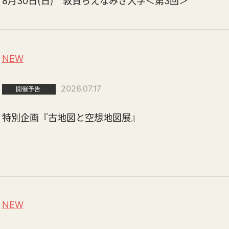
8月30日(日) 敦賀ちえなみき大学＜第3回＞
NEW
2026.07.17
開催予告
特別企画『古地図と空想地図展』
NEW