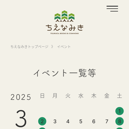
ちえなみきトップページ
》
イベント
イベント一覧等
日
月
火
水
木
金
土
2025
3
1
2
3
4
5
6
7
8