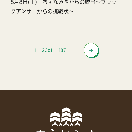
8月8日(土) ちえなみきからの脱出～ブラッ
クアンサーからの挑戦状～
1
2
3
of
187