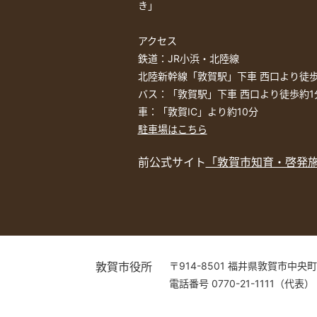
き」
アクセス
鉄道：JR小浜・北陸線
北陸新幹線「敦賀駅」下車 西口より徒歩
バス：「敦賀駅」下車 西口より徒歩約1
車：「敦賀IC」より約10分
駐車場はこちら
前公式サイト
「敦賀市知育・啓発
敦賀市役所
〒914-8501 福井県敦賀市中央町
電話番号 0770-21-1111（代表）