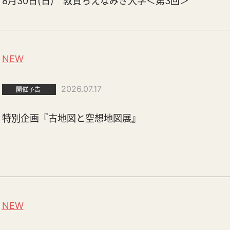
8月30日(日) 敦賀ちえなみき大学＜第3回＞
NEW
2026.07.17
開催予告
特別企画『古地図と空想地図展』
NEW