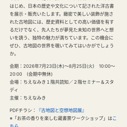
はじめ、日本の歴史や文化について記された洋古書
を展示・販売いたします。緻密で美しい装飾が施さ
れた古地図には、歴史資料としての高い価値を有す
るだけでなく、先人たちが夢見た未知の世界へと想
いを誘う、独特の魅力が満ちています。この機会に
ぜひ、古地図の世界を覗いてみてはいかがでしょう
か。
会期：2026年7月23日(木)～8月25日(火) 10:00～
20:00 (会期中無休)
会場：ちえなみき１階共読知／２階セミナー＆スタ
ディ
主催：ちえなみき
PDFチラシ：
『古地図と空想地図展』
※「お茶の香りを楽しむ蔵書票ワークショップ」は
こ
ちら