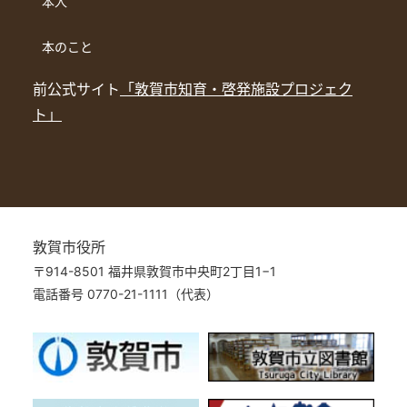
本人
本のこと
前公式サイト
「敦賀市知育・啓発施設プロジェク
ト」
敦賀市役所
〒914-8501 福井県敦賀市中央町2丁目1−1
電話番号 0770-21-1111（代表）