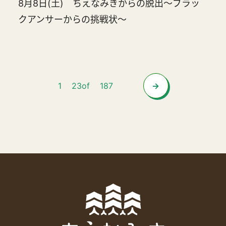
8月8日(土) ちえなみきからの脱出～ブラッ
クアンサーからの挑戦状～
1
2
3
of
187