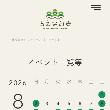
ちえなみきトップページ
》
イベント
イベント一覧等
日
月
火
水
木
金
土
2026
8
1
2
3
4
5
6
7
8