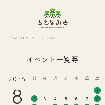
ちえなみきトップページ
》
イベント
イベント一覧等
日
月
火
水
木
金
土
2026
8
1
2
3
4
5
6
7
8