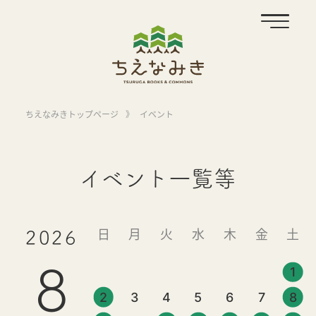
ちえなみきトップページ
》
イベント
イベント一覧等
日
月
火
水
木
金
土
2026
8
1
2
3
4
5
6
7
8