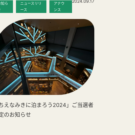
2024.09.17
お知ら
ニュースリリ
アナウ
せ
ース
ンス
ちえなみきに泊まろう2024」ご当選者
定のお知らせ