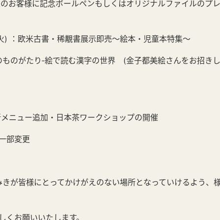
ご購入のお客様に記念ボールペンもしくはオリジナルファイルのプレ
～27(火) ：欧米古書・稀覯書展示即売～絵本・児童本特集～
文字のものがたり‐絵で読む漢字の世界 (金子都美絵さんをお招き
新メニュー追加・日本茶ワークショップの開催
一部変更
なみきが皆様にとってかけがえのない場所となっていけるよう、
。
しくお願いいたします。