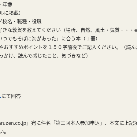
・年齢
ルに掲載）
・学校名・職種・役職
の好きな敦賀を教えてください（場所、自然、風土・気質・・・et
「いつでもそばに海があった」に合う本（１冊）
やおすすめポイントを１５０字前後でご記入ください。（読ん
っかけ、読んで感じたこと、気づきなど）
ム
にて回答
i@maruzen.co.jp」宛に件名「第三回本人参加申込」、本文に
い。