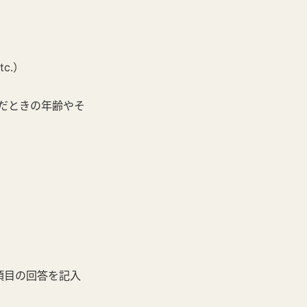
c.）
だときの年齢やそ
上記項目の回答を記入