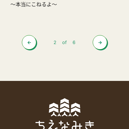
～本当にこねるよ～
2
of
6