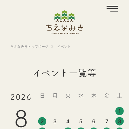
ちえなみきトップページ
》
イベント
イベント一覧等
日
月
火
水
木
金
土
2026
8
1
2
3
4
5
6
7
8