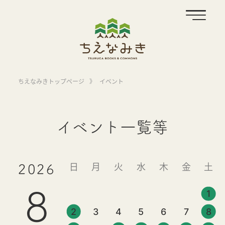
ちえなみきトップページ
》
イベント
イベント一覧等
日
月
火
水
木
金
土
2026
8
1
2
3
4
5
6
7
8