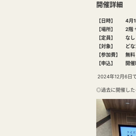
開催詳細
【日時】 4月13日
【場所】 2階 
【定員】 なし
【対象】 どな
【参加費】 無料
【申込】 開催
2024年12月6
◎過去に開催した