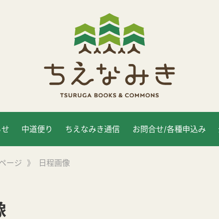
らせ
中道便り
ちえなみき通信
お問合せ/各種申込み
ページ
》
日程画像
像