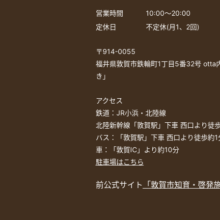
営業時間
10:00〜20:00
定休日
不定休(月1、2回)
〒914-0055
福井県敦賀市鉄輪町1丁目5番32号 ott
き」
アクセス
鉄道：JR小浜・北陸線
北陸新幹線「敦賀駅」下車 西口より徒歩
バス：「敦賀駅」下車 西口より徒歩約1
車：「敦賀IC」より約10分
駐車場はこちら
前公式サイト
「敦賀市知育・啓発