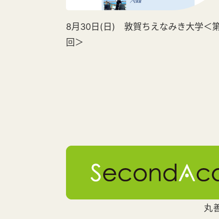
8月30日(日) 敦賀ちえなみき大学＜第
回＞
丸