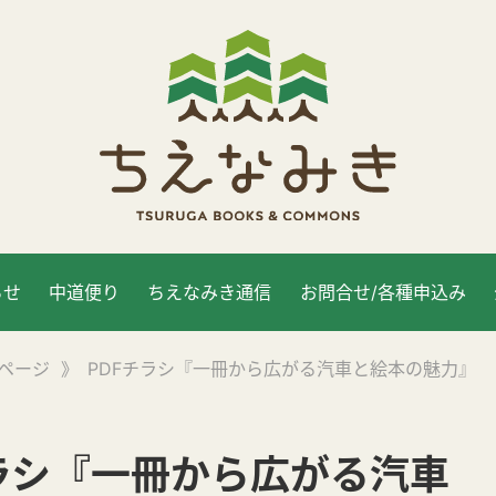
らせ
中道便り
ちえなみき通信
お問合せ/各種申込み
ページ
》
PDFチラシ『一冊から広がる汽車と絵本の魅力』
チラシ『一冊から広がる汽車