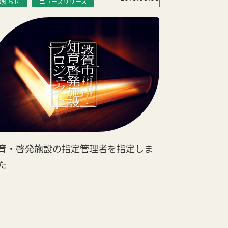
お知らせ
ニュースリリース
お知らせ
敦賀ちえなみき
せ
育・啓発施設の指定管理者を指定しま
た