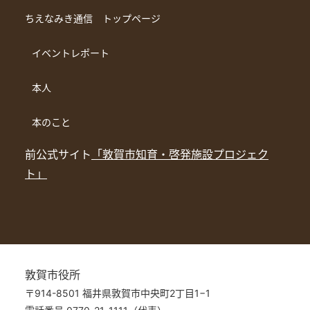
ちえなみき通信 トップページ
イベントレポート
本人
本のこと
前公式サイト
「敦賀市知育・啓発施設プロジェク
ト」
敦賀市役所
〒914-8501 福井県敦賀市中央町2丁目1−1