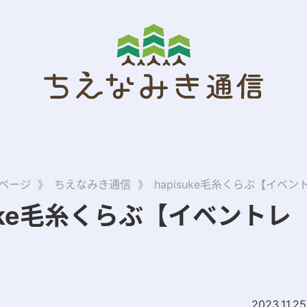
ページ
》
ちえなみき通信
》
hapisuke毛糸くらぶ【イベ
suke毛糸くらぶ【イベントレ
】
2023.11.25