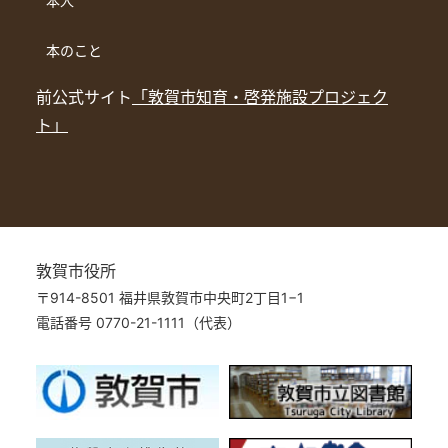
本人
本のこと
前公式サイト
「敦賀市知育・啓発施設プロジェク
ト」
敦賀市役所
〒914-8501 福井県敦賀市中央町2丁目1−1
電話番号 0770-21-1111（代表）