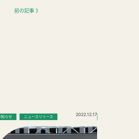
前の記事 》
2022.12.17
お知らせ
ニュースリリース
お知らせ
アナ
第8回「本人」