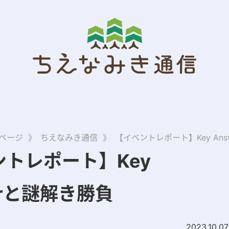
ページ
》
ちえなみき通信
》
【イベントレポート】Key An
ントレポート】Key
erと謎解き勝負
2023.10.07