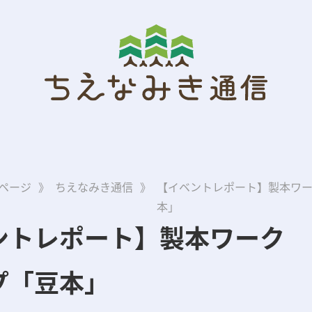
ページ
》
ちえなみき通信
》
【イベントレポート】製本ワ
本」
ントレポート】製本ワーク
プ「豆本」