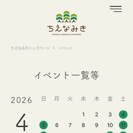
ちえなみきトップページ
》
イベント
イベント一覧等
日
月
火
水
木
金
土
2026
4
1
2
3
4
5
6
7
8
9
10
11