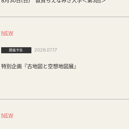
8月30日(日) 敦賀ちえなみき大学＜第3回＞
NEW
2026.07.17
開催予告
特別企画『古地図と空想地図展』
NEW