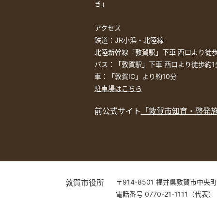
き」
アクセス
鉄道：JR小浜・北陸線
北陸新幹線「敦賀駅」下車 西口より徒歩
バス：「敦賀駅」下車 西口より徒歩約1
車：「敦賀IC」より約10分
駐車場はこちら
前公式サイト
「敦賀市知育・啓発
敦賀市役所
〒914-8501 福井県敦賀市中央町
電話番号 0770-21-1111（代表）