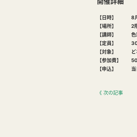
開催詳細
【日時】 8月11日
【場所】 2階
【講師】 色彩
【定員】 3
【対象】 ど
【参加費】 50
【申込】 当日
《 次の記事