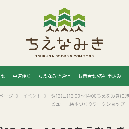
らせ
中道便り
ちえなみき通信
お問合せ/各種申込み
ページ
》
イベント
》
5/13(日)13:00～14:00ちえなみ
ビュー！絵本づくりワークショップ