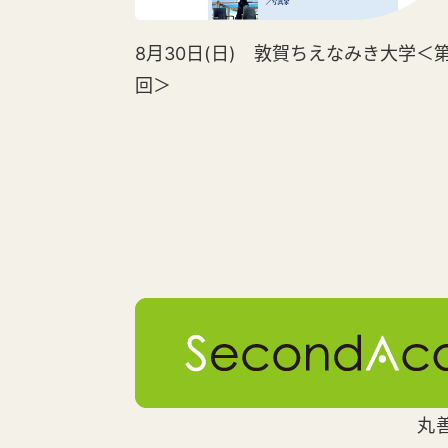
8月30日(日) 敦賀ちえなみき大学＜第
回＞
丸