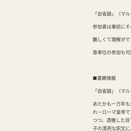
「自省録」（マル
参加者は事前にそ
難しくて理解がで
章単位の参加も可
■書籍情報
「自省録」（マル
あたかも一万年も
れ－ローマ皇帝で
つつ、透徹した目
子の清冽な訳文に