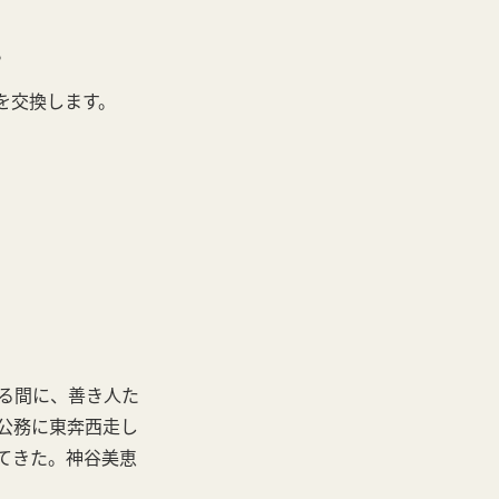
。
を交換します。
る間に、善き人た
な公務に東奔西走し
てきた。神谷美恵