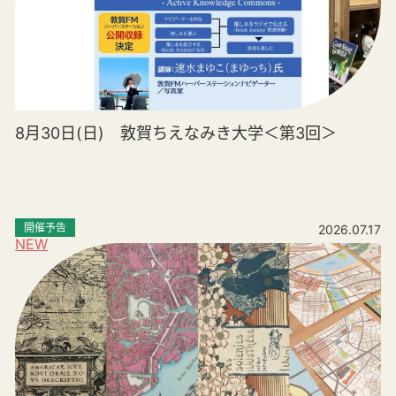
8月30日(日) 敦賀ちえなみき大学＜第3回＞
開催予告
2026.07.17
NEW