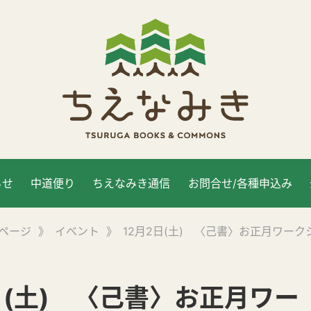
らせ
中道便り
ちえなみき通信
お問合せ/各種申込み
ページ
》
イベント
》
12月2日(土) 〈己書〉お正月ワーク
日(土) 〈己書〉お正月ワー