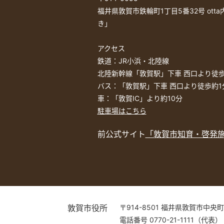
福井県敦賀市鉄輪町1丁目5番32号 ott
き」
アクセス
鉄道：JR小浜・北陸線
北陸新幹線「敦賀駅」下車 西口より徒歩
バス：「敦賀駅」下車 西口より徒歩約1
車：「敦賀IC」より約10分
駐車場はこちら
前公式サイト
「敦賀市知育・啓発
敦賀市役所
〒914-8501 福井県敦賀市中央町
電話番号 0770-21-1111（代表）