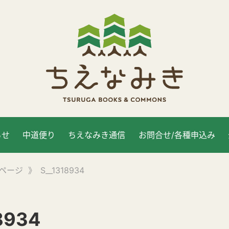
らせ
中道便り
ちえなみき通信
お問合せ/各種申込み
ページ
》
S__1318934
8934