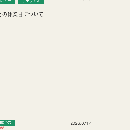
お知らせ
アナウンス
お知らせ
アナ
月の休業日について
第11回「本人
開催予告
2026.07.17
EW