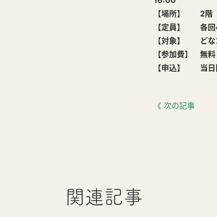
16:00
【場所】 2階 
【定員】 各回
【対象】 どな
【参加費】 無料
【申込】 当日
《 次の記事
関連記事