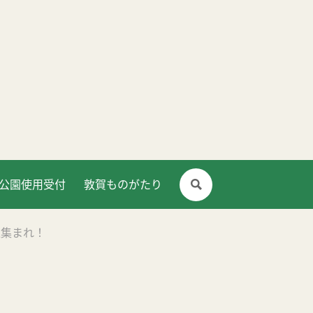
公園使用受付
敦賀ものがたり
人集まれ！