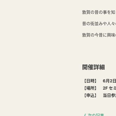
敦賀の昔の事を知
昔の街並みや人々
敦賀の今昔に興味
開催詳細
【日時】 6月2日(金
【場所】 2F セ
【
申込
】
当日参
《 次の記事