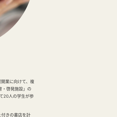
賀開業に向けて、複
知育・啓発施設」の
て20人の学生が参
ェ付きの書店を計