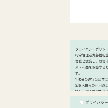
プライバシーポリシ
指定管理者丸善雄松
責務と認識し、敦賀
利・利益を保護する
す。
1.法令の遵守当団体
2.個人情報の利用
得し、個人情報を利
【利用目的】
プライバシ
(1)当施設のご利用