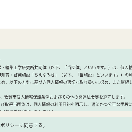
ー
堂・編集工学研究所共同体（以下、「当団体」といいます。）は、個人
市知育・啓発施設「ちえなみき」（以下、「当施設」といいます。）の
ため、以下の方針に基づき個人情報の適切な取り扱いに努め、また継続
は、敦賀市個人情報保護条例およびその他の関連法令等を遵守します。
および取得当団体は、個人情報の利用目的を明示し、適法かつ公正な手段
用目的以外に利用いたしません。
ーポリシーに同意する。
・イベント参加に関する手続きおよび連絡等のため