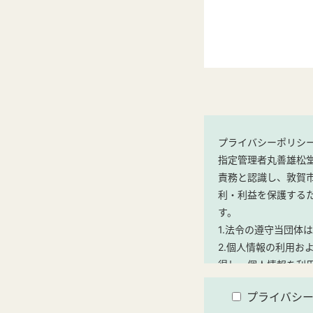
プライバシーポリシ
指定管理者丸善雄松
責務と認識し、敦賀
利・利益を保護する
す。
1.法令の遵守当団体
2.個人情報の利用
得し、個人情報を利
【利用目的】
プライバシ
(1)当施設のご利用