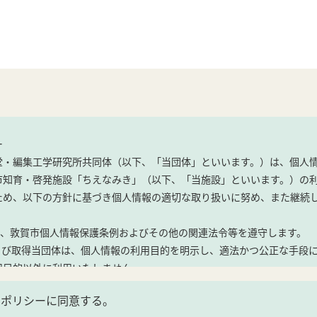
ー
堂・編集工学研究所共同体（以下、「当団体」といいます。）は、個人
市知育・啓発施設「ちえなみき」（以下、「当施設」といいます。）の
ため、以下の方針に基づき個人情報の適切な取り扱いに努め、また継続
は、敦賀市個人情報保護条例およびその他の関連法令等を遵守します。
および取得当団体は、個人情報の利用目的を明示し、適法かつ公正な手段
用目的以外に利用いたしません。
ーポリシーに同意する。
・イベント参加に関する手続きおよび連絡等のため