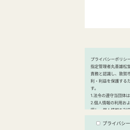
プライバシーポリシ
指定管理者丸善雄松
責務と認識し、敦賀
利・利益を保護する
す。
1.法令の遵守当団体
2.個人情報の利用
得し、個人情報を利
【利用目的】
プライバシ
(1)当施設のご利用