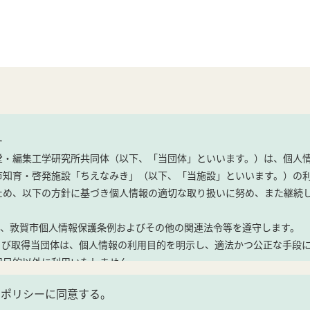
ー
堂・編集工学研究所共同体（以下、「当団体」といいます。）は、個人
市知育・啓発施設「ちえなみき」（以下、「当施設」といいます。）の
ため、以下の方針に基づき個人情報の適切な取り扱いに努め、また継続
は、敦賀市個人情報保護条例およびその他の関連法令等を遵守します。
および取得当団体は、個人情報の利用目的を明示し、適法かつ公正な手段
用目的以外に利用いたしません。
ーポリシーに同意する。
・イベント参加に関する手続きおよび連絡等のため