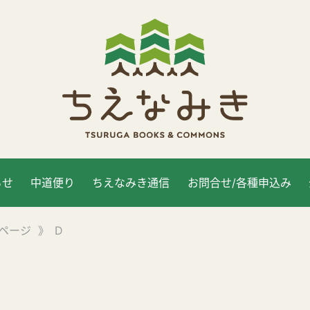
らせ
中道便り
ちえなみき通信
お問合せ/各種申込み
ページ
》
D