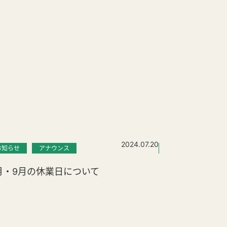
2024.07.20
お知らせ
アナウンス
お知らせ
月・9月の休業日について
「南正時 ふく
ベント 開催の