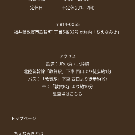
めのある場合を除き、個人情報をご本人の同意を得る
定休日
不定休(月1、2回)
ことなく、第三者に開示、提供いたしません。
5.個人情報の開示、訂正または利用停止等の請求当団
〒914-0055
体は、ご本人が個人情報の開示、訂正または利用停止
福井県敦賀市鉄輪町1丁目5番32号 otta内「ちえなみき」
を希望される場合、ご本人の個人情報について、適切
な範囲で速やかに開示、訂正または利用停止等に対応
します。当団体は以上の方針を随時改定し、当施設の
Webサイトで公表します。
アクセス
令和4年9月1日敦賀市知育・啓発施設「ちえなみき」
鉄道：JR小浜・北陸線
指定管理者丸善雄松堂・編集工学研究所共同体
北陸新幹線「敦賀駅」下車 西口より徒歩約1分
■個人情報に関するお問い合わせ先敦賀市知育・啓発
バス：「敦賀駅」下車 西口より徒歩約1分
施設「ちえなみき」
車：「敦賀IC」より約10分
指定管理者丸善雄松堂・編集工学研究所共同体
駐車場はこちら
〒914-0055福井県敦賀市鉄輪町1丁目5番32号
TEL:0770-47-5606／FAX:0770-47-5609
トップページ
ちえなみきとは