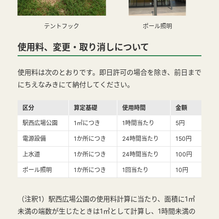
テントフック
ポール照明
使用料、変更・取り消しについて
使用料は次のとおりです。即日許可の場合を除き、前日まで
にちえなみきにて納付してください。
区分
算定基礎
使用時間
金額
駅西広場公園
1㎡につき
1時間当たり
5円
電源設備
1か所につき
24時間当たり
150円
上水道
1か所につき
24時間当たり
100円
ポール照明
1か所につき
1回当たり
10円
（注釈1）駅西広場公園の使用料計算に当たり、面積に1㎡
未満の端数が生じたときは1㎡として計算し、1時間未満の