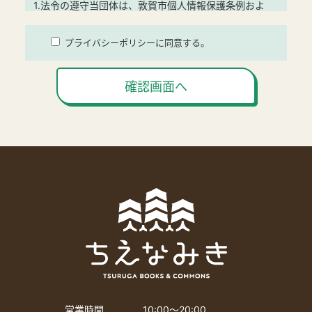
1.法令の遵守当団体は、敦賀市個人情報保護条例およ
びその他の関連法令等を遵守します。
2.個人情報の利用および取得当団体は、個人情報の利
プライバシーポリシーに同意する。
用目的を明示し、適法かつ公正な手段により個人情報
を取得し、個人情報を利用目的以外に利用いたしませ
確認画面へ
ん。
【利用目的】
(1)当施設のご利用・イベント参加に関する手続きおよ
び連絡等のため
(2)当施設のご利用に関する情報および当団体の事業活
動に関するご案内のため
(3)当施設へのお問い合わせに回答するため
3.個人情報の管理当団体は、個人情報の漏えい、滅失
または毀損の防止その他個人情報の適切な管理のため
に必要な措置を講じます。また、個人情報の取り扱い
を第三者に委託する場合は、当該第三者が個人情報を
適切に管理するよう、指導・監督します。
4.第三者への開示、提供の禁止当団体は、法令等の定
営業時間
10:00〜20:00