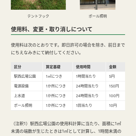
テントフック
ポール照明
使用料、変更・取り消しについて
使用料は次のとおりです。即日許可の場合を除き、前日まで
にちえなみきにて納付してください。
区分
算定基礎
使用時間
金額
駅西広場公園
1㎡につき
1時間当たり
5円
電源設備
1か所につき
24時間当たり
150円
上水道
1か所につき
24時間当たり
100円
ポール照明
1か所につき
1回当たり
10円
（注釈1）駅西広場公園の使用料計算に当たり、面積に1㎡
未満の端数が生じたときは1㎡として計算し、1時間未満の