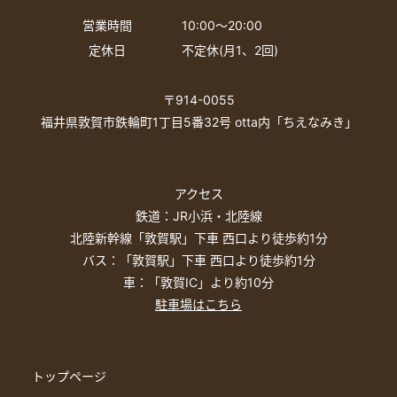
4.第三者への開示、提供の禁止当団体は、法令等の定
営業時間
10:00〜20:00
めのある場合を除き、個人情報をご本人の同意を得る
定休日
不定休(月1、2回)
ことなく、第三者に開示、提供いたしません。
5.個人情報の開示、訂正または利用停止等の請求当団
〒914-0055
体は、ご本人が個人情報の開示、訂正または利用停止
福井県敦賀市鉄輪町1丁目5番32号 otta内「ちえなみき」
を希望される場合、ご本人の個人情報について、適切
な範囲で速やかに開示、訂正または利用停止等に対応
します。当団体は以上の方針を随時改定し、当施設の
Webサイトで公表します。
アクセス
令和4年9月1日敦賀市知育・啓発施設「ちえなみき」
鉄道：JR小浜・北陸線
指定管理者丸善雄松堂・編集工学研究所共同体
北陸新幹線「敦賀駅」下車 西口より徒歩約1分
■個人情報に関するお問い合わせ先敦賀市知育・啓発
バス：「敦賀駅」下車 西口より徒歩約1分
施設「ちえなみき」
車：「敦賀IC」より約10分
指定管理者丸善雄松堂・編集工学研究所共同体
駐車場はこちら
〒914-0055福井県敦賀市鉄輪町1丁目5番32号
TEL:0770-47-5606／FAX:0770-47-5609
トップページ