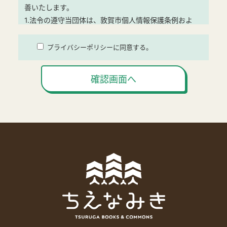
善いたします。
1.法令の遵守当団体は、敦賀市個人情報保護条例およ
びその他の関連法令等を遵守します。
2.個人情報の利用および取得当団体は、個人情報の利
プライバシーポリシーに同意する。
用目的を明示し、適法かつ公正な手段により個人情報
を取得し、個人情報を利用目的以外に利用いたしませ
確認画面へ
ん。
【利用目的】
(1)当施設のご利用・イベント参加に関する手続きおよ
び連絡等のため
(2)当施設のご利用に関する情報および当団体の事業活
動に関するご案内のため
(3)当施設へのお問い合わせに回答するため
3.個人情報の管理当団体は、個人情報の漏えい、滅失
または毀損の防止その他個人情報の適切な管理のため
に必要な措置を講じます。また、個人情報の取り扱い
を第三者に委託する場合は、当該第三者が個人情報を
適切に管理するよう、指導・監督します。