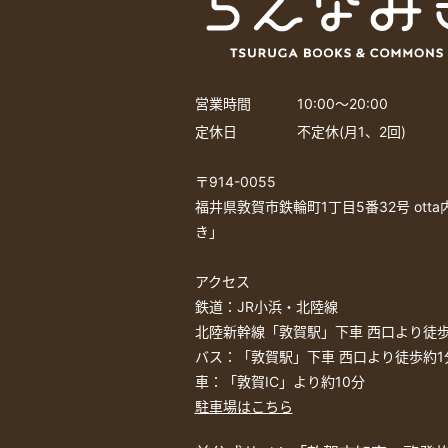
営業時間
10:00〜20:00
定休日
不定休(月1、2回)
〒914-0055
福井県敦賀市鉄輪町1丁目5番32号 ott
き」
アクセス
鉄道：JR小浜・北陸線
北陸新幹線「敦賀駅」下車 西口より徒歩
バス：「敦賀駅」下車 西口より徒歩約1
車：「敦賀IC」より約10分
駐車場はこちら