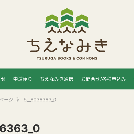
らせ
中道便り
ちえなみき通信
お問合せ/各種申込み
ページ
》
S__8036363_0
36363_0