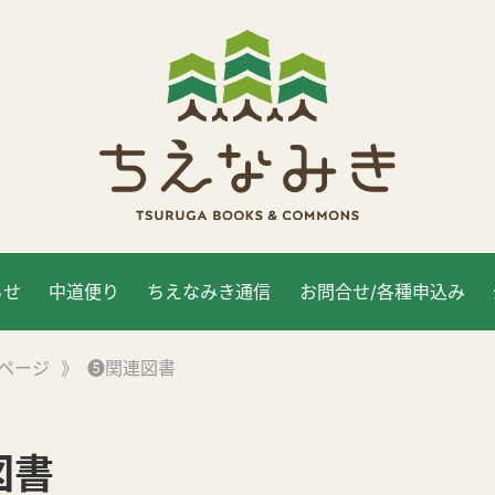
らせ
中道便り
ちえなみき通信
お問合せ/各種申込み
ページ
》
❺関連図書
図書