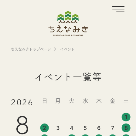
ちえなみきトップページ
》
イベント
イベント一覧等
日
月
火
水
木
金
土
2026
8
1
2
3
4
5
6
7
8