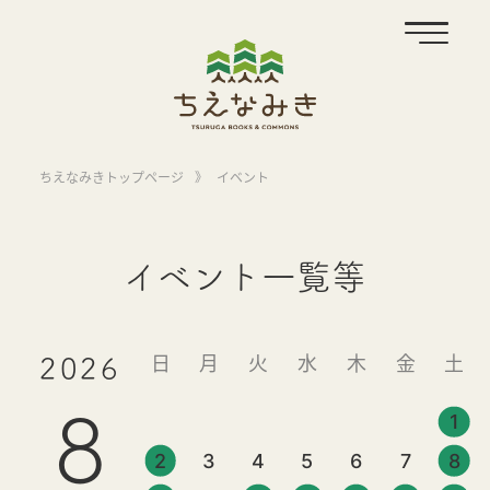
ちえなみきトップページ
》
イベント
イベント一覧等
日
月
火
水
木
金
土
2026
8
1
2
3
4
5
6
7
8