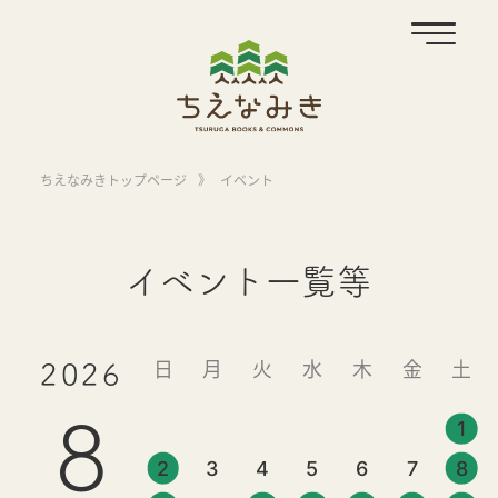
ちえなみきトップページ
》
イベント
イベント一覧等
日
月
火
水
木
金
土
2026
8
1
2
3
4
5
6
7
8