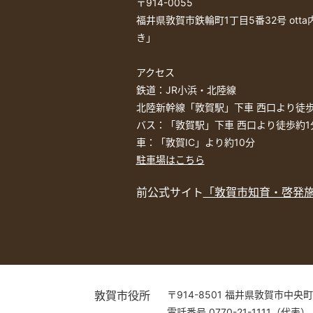
〒914-0055
福井県敦賀市鉄輪町1丁目5番32号 ott
き」
アクセス
鉄道：JR小浜・北陸線
北陸新幹線「敦賀駅」下車 西口より徒歩
バス：「敦賀駅」下車 西口より徒歩約1
車：「敦賀IC」より約10分
駐車場はこちら
前公式サイト
「敦賀市知育・啓発
敦賀市役所
〒914-8501 福井県敦賀市中央町
電話番号 0770-21-1111（代表）