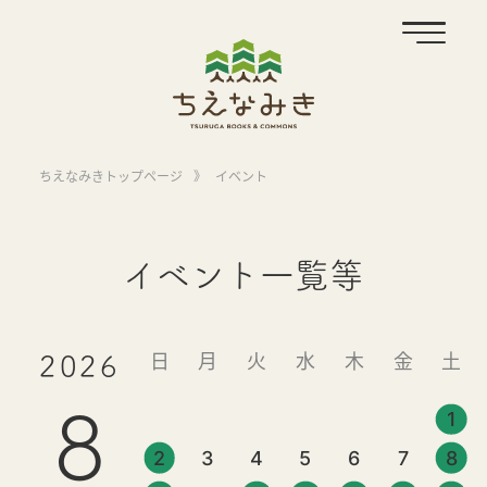
ちえなみきトップページ
》
イベント
イベント一覧等
日
月
火
水
木
金
土
2026
8
1
2
3
4
5
6
7
8