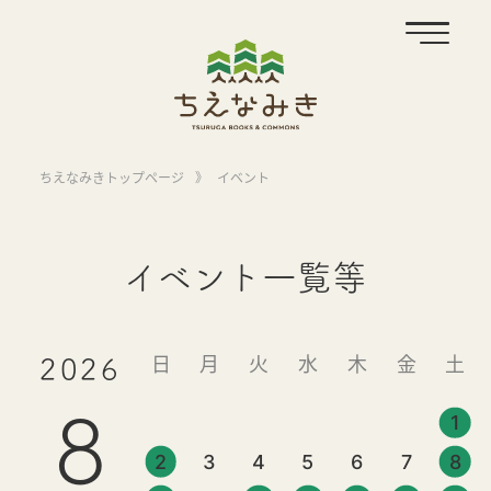
ちえなみきトップページ
》
イベント
イベント一覧等
日
月
火
水
木
金
土
2026
8
1
2
3
4
5
6
7
8